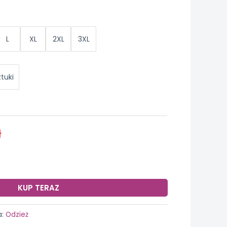
L
XL
2XL
3XL
ztuki
ł
KUP TERAZ
a:
Odzież