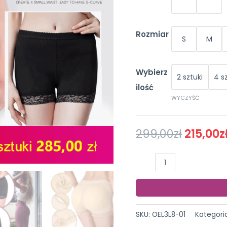
Rozmiar
S
M
Wybierz
2 sztuki
4 s
ilość
WYCZYŚĆ
299,00
zł
215,00
z
ilość
Bielizna
typu
push
up
SKU:
OEL3L8-01
Kategori