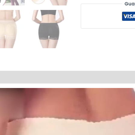
Gua
0)