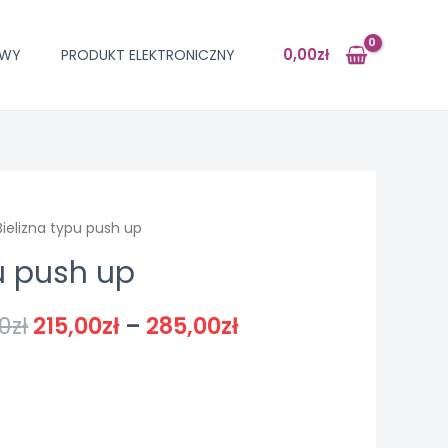
0,00
zł
OWY
PRODUKT ELEKTRONICZNY
Bielizna typu push up
pu push up
0
zł
215,00
zł
–
285,00
zł