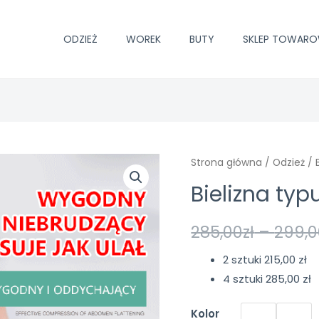
ODZIEŻ
WOREK
BUTY
SKLEP TOWAR
Strona główna
/
Odzież
/ 
Bielizna ty
285,00
zł
–
299,0
2 sztuki 215,00 zł
4 sztuki 285,00 zł
Kolor