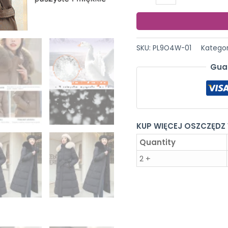
Kurtki
puchowe
SKU:
PL9O4W-01
Kategor
Gua
KUP WIĘCEJ OSZCZĘDZ
Quantity
2 +