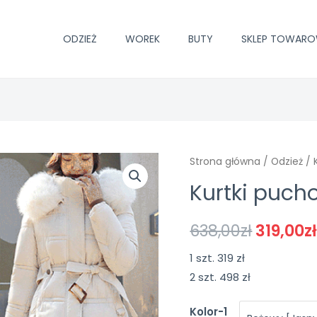
ODZIEŻ
WOREK
BUTY
SKLEP TOWAR
Strona główna
/
Odzież
/ 
Kurtki puch
638,00
zł
319,00
z
1 szt. 319 zł
2 szt. 498 zł
Kolor-1