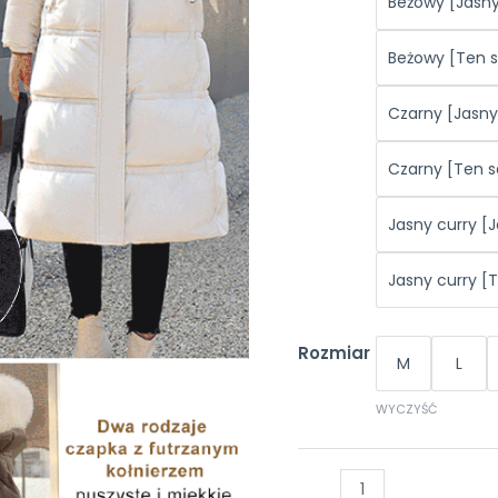
Beżowy [Jasny 
Beżowy [Ten s
Czarny [Jasny 
Czarny [Ten s
Jasny curry [J
Jasny curry [
Rozmiar
M
L
WYCZYŚĆ
ilość