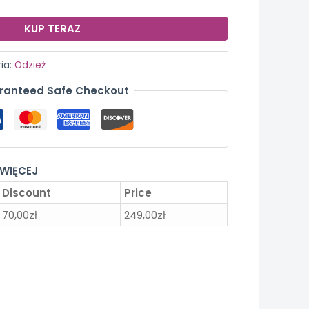
KUP TERAZ
ia:
Odzież
ranteed Safe Checkout
 WIĘCEJ
Discount
Price
70,00
zł
249,00
zł