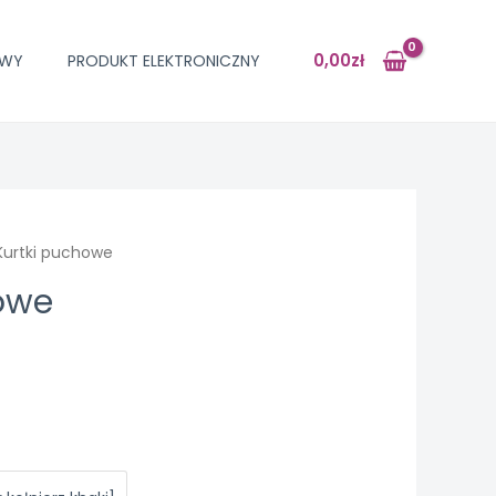
0,00
zł
OWY
PRODUKT ELEKTRONICZNY
Kurtki puchowe
owe
ł