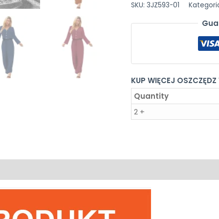
z
SKU:
3JZ593-01
Kategori
temperamentem
Gua
KUP WIĘCEJ OSZCZĘDZ
Quantity
2 +
0)