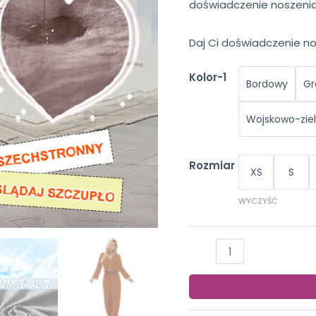
doświadczenie noszenia 
Daj Ci doświadczenie no
Kolor-1
Bordowy
Gr
Wojskowo-zie
Rozmiar
XS
S
WYCZYŚĆ
ilość
Damski
codzienny
garnitur