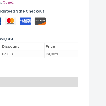
a:
Odzież
ranteed Safe Checkout
 WIĘCEJ
Discount
Price
64,00
zł
161,00
zł