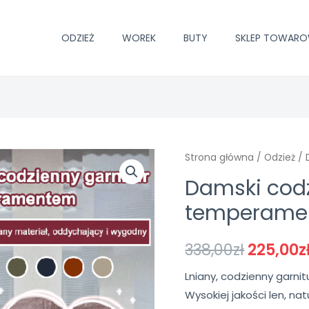
ODZIEŻ
WOREK
BUTY
SKLEP TOWAR
Strona główna
/
Odzież
/ 
Damski codz
temperame
338,00
zł
225,00
z
Lniany, codzienny garnit
Wysokiej jakości len, nat