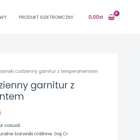
0,00
zł
OWY
PRODUKT ELEKTRONICZNY
Damski codzienny garnitur z temperamentem
ienny garnitur z
ntem
ł
ur casual.
uralne barwniki roślinne. Daj Ci