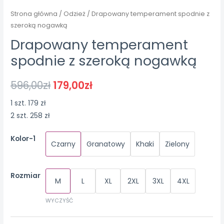
Strona główna
/
Odzież
/ Drapowany temperament spodnie z
szeroką nogawką
Drapowany temperament
spodnie z szeroką nogawką
596,00
zł
179,00
zł
1 szt. 179 zł
2 szt. 258 zł
Kolor-1
Czarny
Granatowy
Khaki
Zielony
Rozmiar
M
L
XL
2XL
3XL
4XL
WYCZYŚĆ