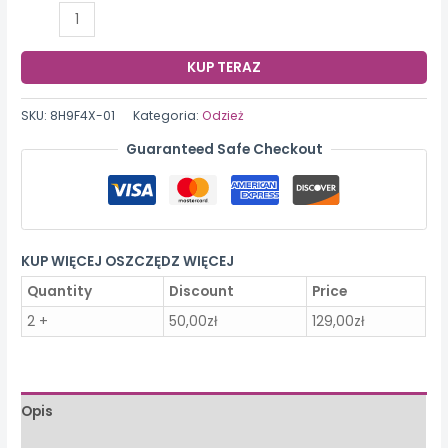
ilość
Drapowany
temperament
KUP TERAZ
spodnie
z
SKU:
8H9F4X-01
Kategoria:
Odzież
szeroką
Guaranteed Safe Checkout
nogawką
KUP WIĘCEJ OSZCZĘDZ WIĘCEJ
Quantity
Discount
Price
2 +
50,00
zł
129,00
zł
Opis