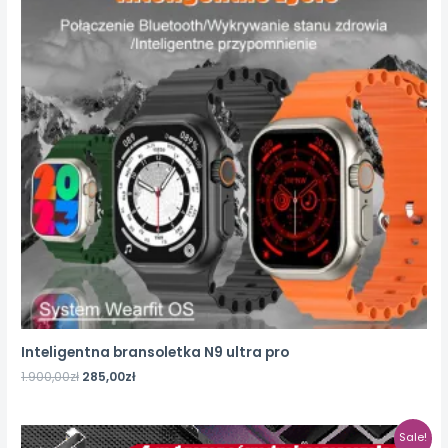
Inteligentna bransoletka N9 ultra pro
1.900,00
zł
285,00
zł
Sale!