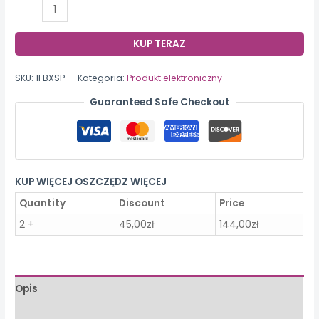
ilość
Rejestrator
jazdy
KUP TERAZ
z
wbudowanym
SKU:
1FBXSP
Kategoria:
Produkt elektroniczny
obrazem
Guaranteed Safe Checkout
cofania
KUP WIĘCEJ OSZCZĘDZ WIĘCEJ
Quantity
Discount
Price
2 +
45,00
zł
144,00
zł
Opis
Opinie (0)