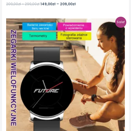
209,00
zł
–
299,00
zł
149,00
zł
–
209,00
zł
Sale!