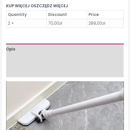
KUP WIĘCEJ OSZCZĘDZ WIĘCEJ
Quantity
Discount
Price
2 +
70,00
zł
289,00
zł
Opis
Informacje dodatkowe
Opinie (0)