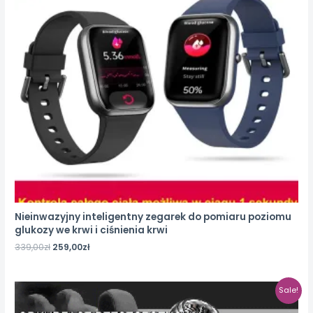
Nieinwazyjny inteligentny zegarek do pomiaru poziomu
glukozy we krwi i ciśnienia krwi
339,00
zł
259,00
zł
Sale!