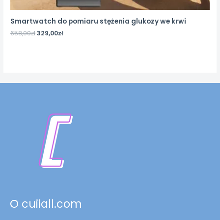
Smartwatch do pomiaru stężenia glukozy we krwi
658,00
zł
329,00
zł
O cuiiall.com