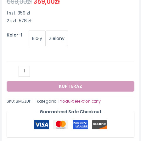
599,00
zł
359,00
zł
1 szt. 359 zł
2 szt. 578 zł
Kolor-1
Biały
Zielony
ilość
YANGZI
Niemiecki
KUP TERAZ
ręczny
odkurzacz
SKU:
BM5ZUP
Kategoria:
Produkt elektroniczny
3
Guaranteed Safe Checkout
w
1