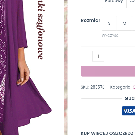
Bordowy
Cz
Rozmiar
S
M
WYCZYŚĆ
ilość
MR&ER
Fashion
Hipster
Dress
SKU:
28357E
Kategoria:
O
Gua
KUP WIĘCEJ OSZCZĘDZ