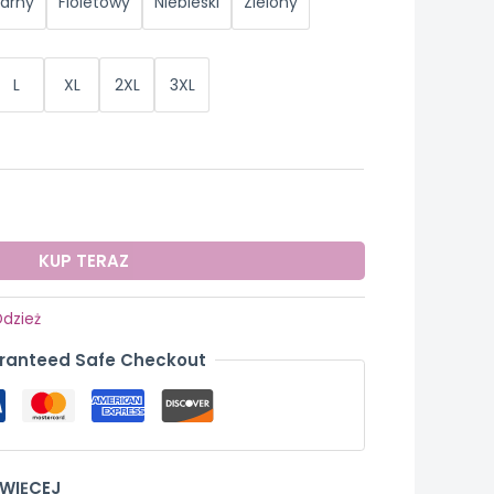
arny
Fioletowy
Niebieski
Zielony
L
XL
2XL
3XL
KUP TERAZ
dzież
ranteed Safe Checkout
 WIĘCEJ