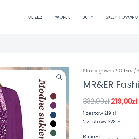
ODZIEŻ
WOREK
BUTY
SKLEP TOWAR
Strona główna
/
Odzież
/ 
MR&ER Fashi
332,00
zł
219,00
zł
1 zestaw 219 zł
2 zestawy 328 zł
Kolor-1