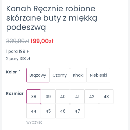
Konah Ręcznie robione
skórzane buty z miękką
podeszwą
339,00
zł
199,00
zł
1 para 199 zł
2 pary 318 zł
Kolor-1
Brązowy
Czarny
Khaki
Niebieski
Rozmiar
38
39
40
41
42
43
44
45
46
47
WYCZYŚĆ