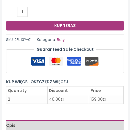
ilość
Konah
Ręcznie
KUP TERAZ
robione
skórzane
SKU:
2FU13Y-01
Kategoria:
Buty
buty
Guaranteed Safe Checkout
z
miękką
podeszwą
KUP WIĘCEJ OSZCZĘDZ WIĘCEJ
Quantity
Discount
Price
2
40,00
zł
159,00
zł
Opis