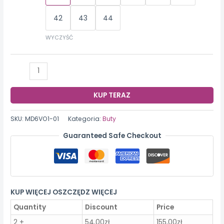
42
43
44
WYCZYŚĆ
ilość
Tenisówki
dla
KUP TERAZ
obu
płci
SKU:
MD6VO1-01
Kategoria:
Buty
Guaranteed Safe Checkout
KUP WIĘCEJ OSZCZĘDZ WIĘCEJ
Quantity
Discount
Price
2 +
54,00
zł
155,00
zł