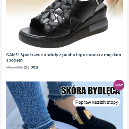
CAMEL Sportowe sandały z puchatego ciasta z miękkim
spodem
1.095,00
zł
219,00
zł
Sale!