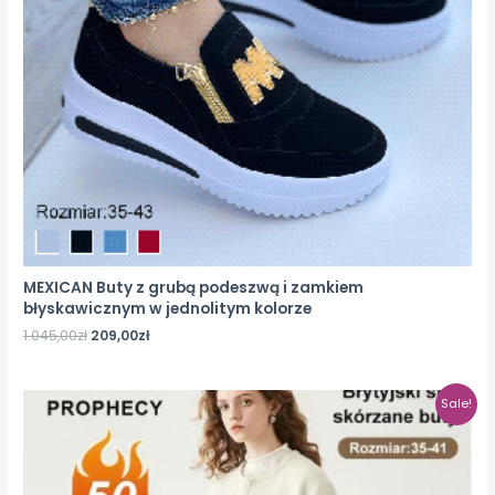
MEXICAN Buty z grubą podeszwą i zamkiem
błyskawicznym w jednolitym kolorze
1.045,00
zł
209,00
zł
Sale!