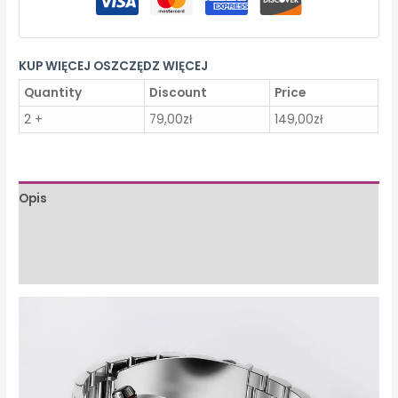
krwi
ze
stalowym
KUP WIĘCEJ OSZCZĘDZ WIĘCEJ
paskiem
Quantity
Discount
Price
2 +
79,00
zł
149,00
zł
Opis
Informacje dodatkowe
Opinie (0)