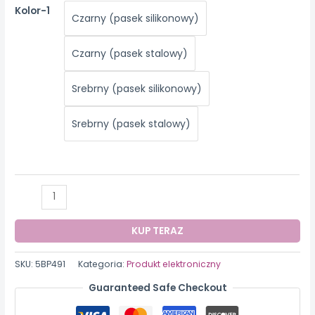
Kolor-1
Czarny (pasek silikonowy)
Czarny (pasek stalowy)
Srebrny (pasek silikonowy)
Srebrny (pasek stalowy)
ilość
Zegarek
do
KUP TERAZ
pomiaru
poziomu
SKU:
5BP491
Kategoria:
Produkt elektroniczny
cukru
Guaranteed Safe Checkout
we