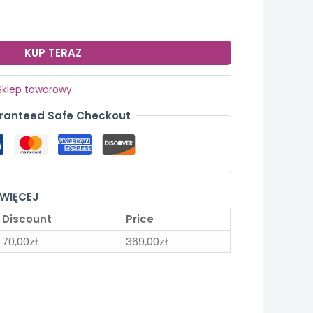
KUP TERAZ
Sklep towarowy
ranteed Safe Checkout
 WIĘCEJ
Discount
Price
70,00
zł
369,00
zł