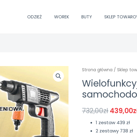
ODZIEŻ
WOREK
BUTY
SKLEP TOWAR
Strona główna
/
Sklep to
Wielofunkcy
samochod
732,00
zł
439,00
z
1 zestaw 439 zł
2 zestawy 738 zł