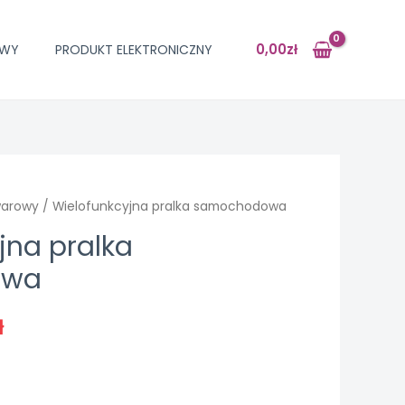
0,00
zł
OWY
PRODUKT ELEKTRONICZNY
warowy
/ Wielofunkcyjna pralka samochodowa
jna pralka
owa
ł