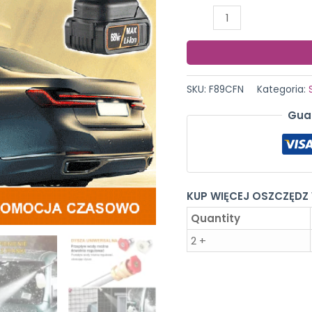
ilość
Wielofunkcyjna
pralka
samochodowa
SKU:
F89CFN
Kategoria:
Gua
KUP WIĘCEJ OSZCZĘDZ
Quantity
2 +