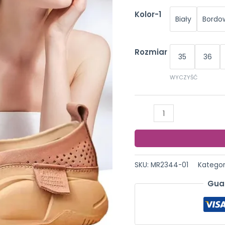
Kolor-1
Biały
Bordo
Rozmiar
35
36
WYCZYŚĆ
ilość
Okrągłe
toe
wydrążone
buty
SKU:
MR2344-01
Kategor
Lefu
Gua
dla
kobiet