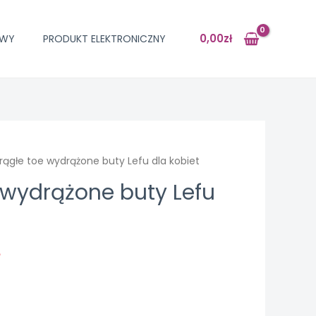
0,00
zł
OWY
PRODUKT ELEKTRONICZNY
rągłe toe wydrążone buty Lefu dla kobiet
 wydrążone buty Lefu
ł