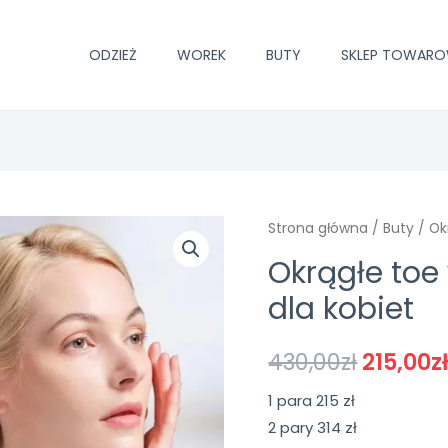
ODZIEŻ
WOREK
BUTY
SKLEP TOWAR
Strona główna
/
Buty
/ Ok
Okrągłe toe
dla kobiet
430,00
zł
215,00
z
1 para 215 zł
2 pary 314 zł