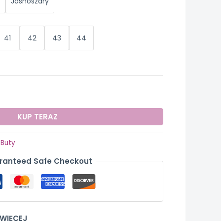
a
Jasnoszary
41
42
43
44
KUP TERAZ
:
Buty
ranteed Safe Checkout
 WIĘCEJ