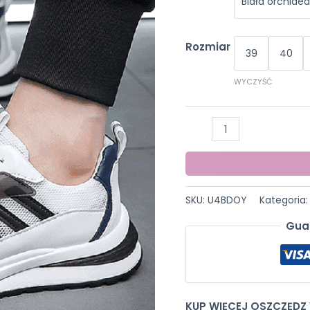
Biała orchide
Rozmiar
39
40
WYCZYŚĆ
ilość
Męskie
Mesh
Casual
Sneakers
SKU:
U4BDOY
Kategoria
Gua
KUP WIĘCEJ OSZCZĘDZ