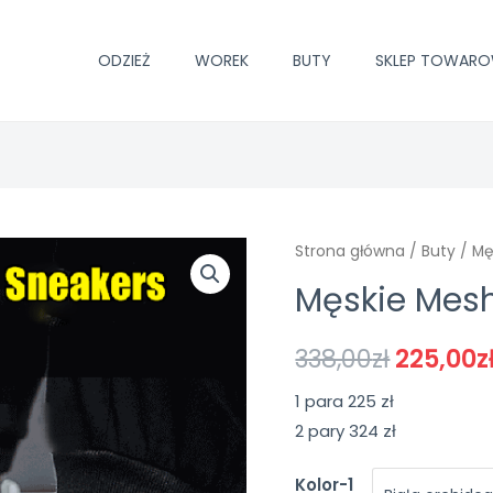
ODZIEŻ
WOREK
BUTY
SKLEP TOWAR
Strona główna
/
Buty
/ Mę
Męskie Mes
338,00
zł
225,00
z
1 para 225 zł
2 pary 324 zł
Kolor-1