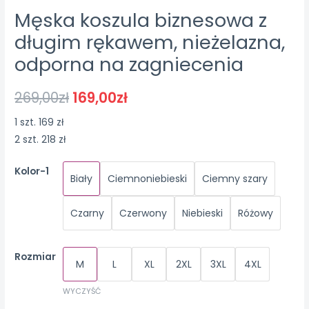
Męska koszula biznesowa z
długim rękawem, nieżelazna,
odporna na zagniecenia
269,00
zł
169,00
zł
1 szt. 169 zł
2 szt. 218 zł
Kolor-1
Biały
Ciemnoniebieski
Ciemny szary
Czarny
Czerwony
Niebieski
Różowy
Rozmiar
M
L
XL
2XL
3XL
4XL
WYCZYŚĆ