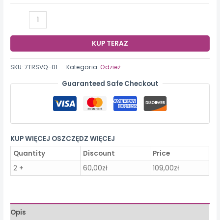
ilość
Męska
koszula
KUP TERAZ
biznesowa
z
SKU:
7TRSVQ-01
Kategoria:
Odzież
długim
Guaranteed Safe Checkout
rękawem,
nieżelazna,
odporna
na
KUP WIĘCEJ OSZCZĘDZ WIĘCEJ
zagniecenia
Quantity
Discount
Price
2 +
60,00
zł
109,00
zł
Opis