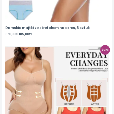
Damskie majtki ze stretchem na okres, 5 sztuk
370,00
zł
185,00
zł
Sale!