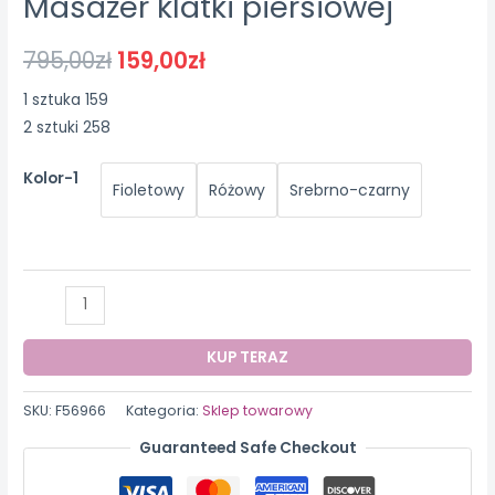
Masażer klatki piersiowej
795,00
zł
159,00
zł
1 sztuka 159
2 sztuki 258
Kolor-1
Fioletowy
Różowy
Srebrno-czarny
ilość
Masażer
klatki
KUP TERAZ
piersiowej
SKU:
F56966
Kategoria:
Sklep towarowy
Guaranteed Safe Checkout