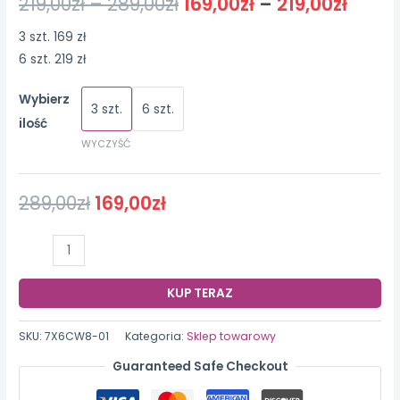
219,00
zł
–
289,00
zł
169,00
zł
–
219,00
zł
3 szt. 169 zł
6 szt. 219 zł
Wybierz
3 szt.
6 szt.
ilość
WYCZYŚĆ
289,00
zł
169,00
zł
ilość
JAYSUING
Długopis
KUP TERAZ
w
płynie
SKU:
7X6CW8-01
Kategoria:
Sklep towarowy
do
Guaranteed Safe Checkout
usuwania