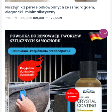
Naszyjnik z pereł słodkowodnych ze szmaragdem,
elegancki i minimalistyczny
129,00
zł
–
189,00
zł
109,00
zł
–
129,00
zł
Sale!