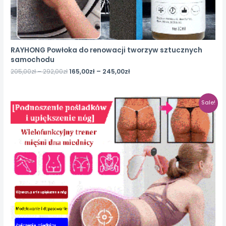
RAYHONG Powłoka do renowacji tworzyw sztucznych
samochodu
205,00
zł
–
292,00
zł
165,00
zł
–
245,00
zł
Sale!