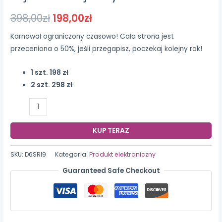
398,00
zł
198,00
zł
Karnawał ograniczony czasowo! Cała strona jest
przeceniona o 50%, jeśli przegapisz, poczekaj kolejny rok!
1 szt. 198 zł
2 szt. 298 zł
ilość
HFH-
Trzy
KUP TERAZ
nagrywanie
wysokiej
SKU:
D6SRI9
Kategoria:
Produkt elektroniczny
jakości
Guaranteed Safe Checkout
wifi
rejestrator
jazdy