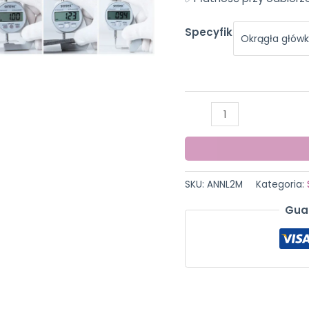
Specyfikacja
Okrągła głów
ilość
Grubościomierz
cyfrowy
0-
20mm
SKU:
ANNL2M
Kategoria:
Gua