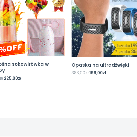
ośna sokowirówka w
Opaska na ultradźwięki
ży
388,00
zł
199,00
zł
zł
225,00
zł