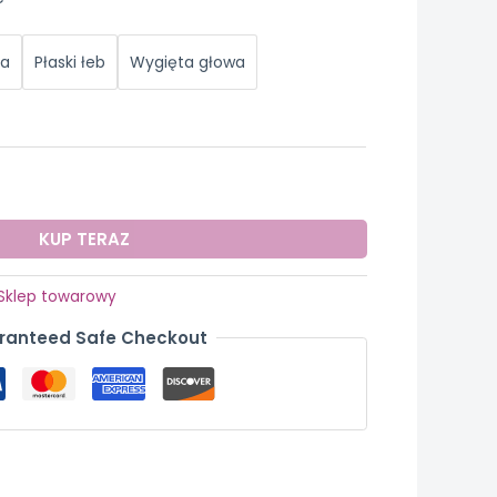
ka
Płaski łeb
Wygięta głowa
KUP TERAZ
Sklep towarowy
ranteed Safe Checkout