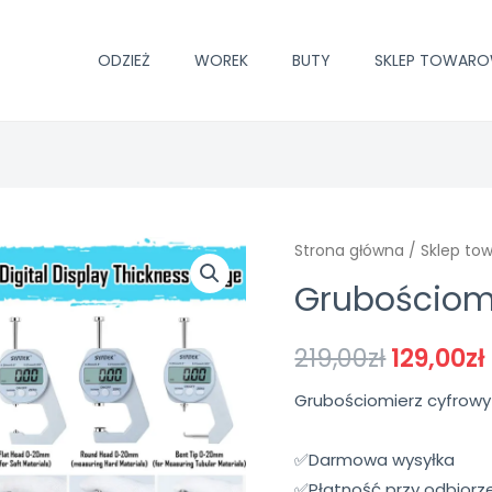
ODZIEŻ
WOREK
BUTY
SKLEP TOWAR
Strona główna
/
Sklep to
Grubościom
219,00
zł
129,00
zł
Grubościomierz cyfrow
✅Darmowa wysyłka
✅Płatność przy odbiorz