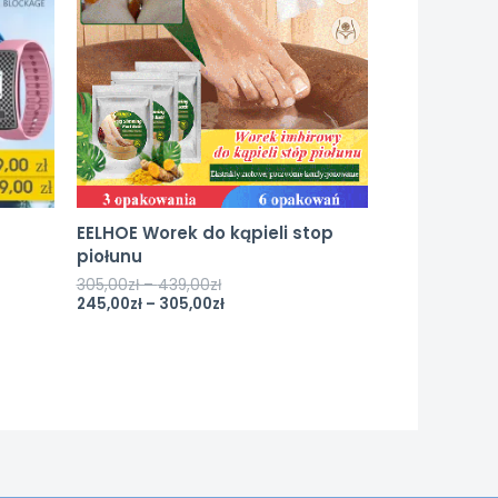
EELHOE Worek do kąpieli stop
piołunu
305,00
zł
–
439,00
zł
245,00
zł
–
305,00
zł