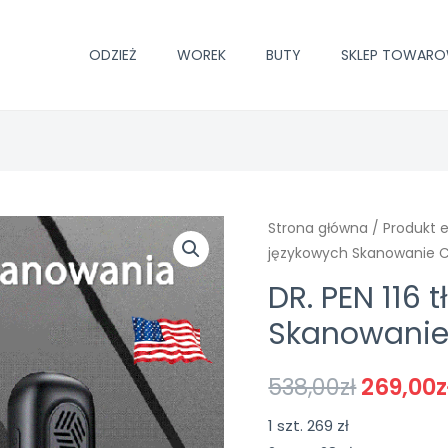
ODZIEŻ
WOREK
BUTY
SKLEP TOWAR
Strona główna
/
Produkt e
językowych Skanowanie C
DR. PEN 116
Skanowanie 
538,00
zł
269,00
z
1 szt. 269 zł