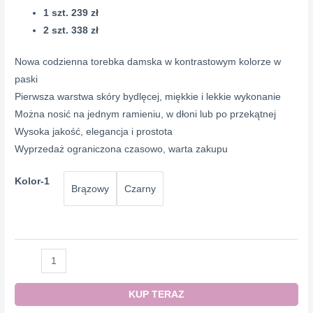
1 szt. 239 zł
2 szt. 338 zł
Nowa codzienna torebka damska w kontrastowym kolorze w
paski
Pierwsza warstwa skóry bydlęcej, miękkie i lekkie wykonanie
Można nosić na jednym ramieniu, w dłoni lub po przekątnej
Wysoka jakość, elegancja i prostota
Wyprzedaż ograniczona czasowo, warta zakupu
Kolor-1
Brązowy
Czarny
ilość
BURBERY
Torba
KUP TERAZ
damska