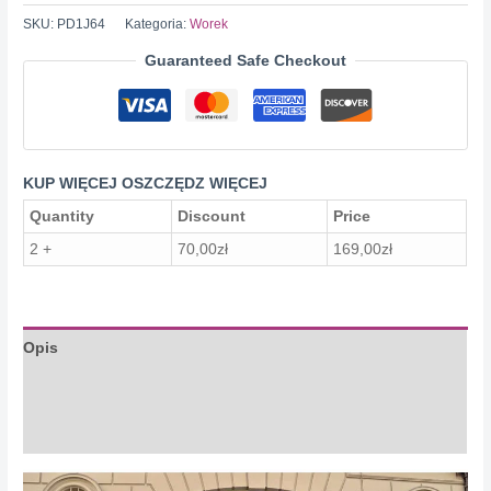
w
SKU:
PD1J64
Kategoria:
Worek
paski
Guaranteed Safe Checkout
KUP WIĘCEJ OSZCZĘDZ WIĘCEJ
Quantity
Discount
Price
2 +
70,00
zł
169,00
zł
Opis
Informacje dodatkowe
Opinie (0)