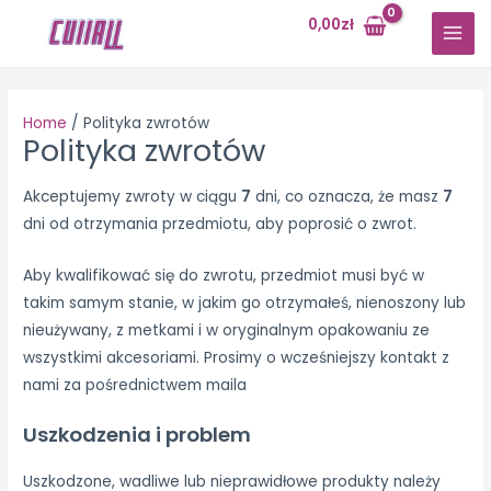
Skip
0,00
zł
to
MAI
content
MEN
Home
Polityka zwrotów
Polityka zwrotów
Akceptujemy zwroty w ciągu
7
dni, co oznacza, że ​​masz
7
dni od otrzymania przedmiotu, aby poprosić o zwrot.
Aby kwalifikować się do zwrotu, przedmiot musi być w
takim samym stanie, w jakim go otrzymałeś, nienoszony lub
nieużywany, z metkami i w oryginalnym opakowaniu ze
wszystkimi akcesoriami. Prosimy o wcześniejszy kontakt z
nami za pośrednictwem maila
Uszkodzenia i problem
Uszkodzone, wadliwe lub nieprawidłowe produkty należy